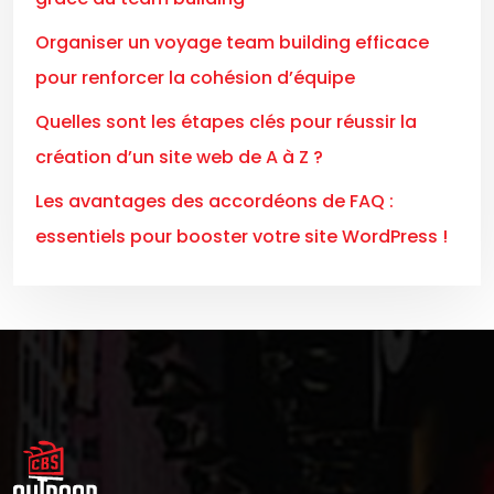
Organiser un voyage team building efficace
pour renforcer la cohésion d’équipe
Quelles sont les étapes clés pour réussir la
création d’un site web de A à Z ?
Les avantages des accordéons de FAQ :
essentiels pour booster votre site WordPress !