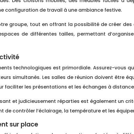
ues. Des cloisons mobiles, des meubles faciles à d
e configuration de travail à une ambiance festive.
otre groupe, tout en offrant la possibilité de créer de
espaces de différentes tailles, permettant d’organis
tivité
ents technologiques est primordiale. Assurez-vous que
teurs simultanés. Les salles de réunion doivent être 
 faciliter les présentations et les échanges à distance
isant et judicieusement réparties est également un crit
t de contrôler l’éclairage, la température et les équip
nt sur place